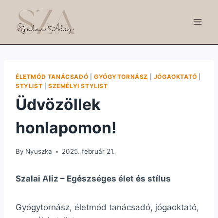
Skip
to
content
ÉLETMÓD TANÁCSADÓ
|
GYÓGYTORNÁSZ
|
JÓGAOKTATÓ
|
STYLIST
|
SZEMÉLYI STYLIST
Üdvözöllek
honlapomon!
By
Nyuszka
2025. február 21.
Szalai Aliz – Egészséges élet és stílus
Gyógytornász, életmód tanácsadó, jógaoktató,