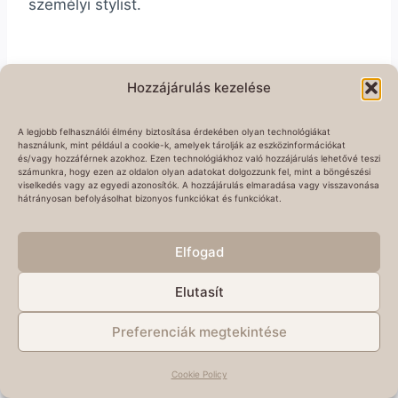
személyi stylist.
Post
#
életmód tanácsadó
#
Gyógytornász
#
jógaoktató
Hozzájárulás kezelése
Tags:
A legjobb felhasználói élmény biztosítása érdekében olyan technológiákat
használunk, mint például a cookie-k, amelyek tárolják az eszközinformációkat
és/vagy hozzáférnek azokhoz. Ezen technológiákhoz való hozzájárulás lehetővé teszi
számunkra, hogy ezen az oldalon olyan adatokat dolgozzunk fel, mint a böngészési
viselkedés vagy az egyedi azonosítók. A hozzájárulás elmaradása vagy visszavonása
hátrányosan befolyásolhat bizonyos funkciókat és funkciókat.
Elfogad
Elutasít
Preferenciák megtekintése
Copyright © 2026 | Minden jog fenntartva!
Cookie Policy