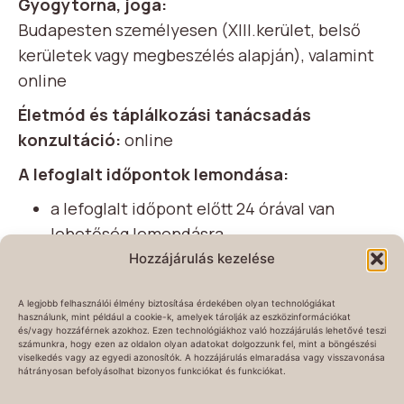
Gyógytorna, jóga:
Budapesten személyesen (XIII.kerület, belső
kerületek vagy megbeszélés alapján), valamint
online
Életmód és táplálkozási tanácsadás
konzultáció:
online
A lefoglalt időpontok lemondása:
a lefoglalt időpont előtt 24 órával van
lehetőség lemondásra
ha a lemondás 24 órán belül történik meg,
Hozzájárulás kezelése
készenléti díjat számítok fel (1
A legjobb felhasználói élmény biztosítása érdekében olyan technológiákat
torna/alkalom árát)
használunk, mint például a cookie-k, amelyek tárolják az eszközinformációkat
és/vagy hozzáférnek azokhoz. Ezen technológiákhoz való hozzájárulás lehetővé teszi
számunkra, hogy ezen az oldalon olyan adatokat dolgozzunk fel, mint a böngészési
viselkedés vagy az egyedi azonosítók. A hozzájárulás elmaradása vagy visszavonása
Gyógytornát más gyógytornász kollégával
hátrányosan befolyásolhat bizonyos funkciókat és funkciókat.
párhuzamosan nem vállalok.