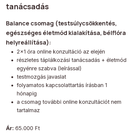
tanácsadás
Balance csomag (testsúlycsökkentés,
egészséges életmód kialakítása, bélflóra
helyreállítása):
2×1 óra online konzultáció az elején
részletes táplálkozási tanácsadás + életmód
egyénre szabva (leírással)
testmozgás javaslat
folyamatos kapcsolattartás írásban 1
hónapig
a csomag további online konzultációt nem
tartalmaz
Ár:
65.000 Ft