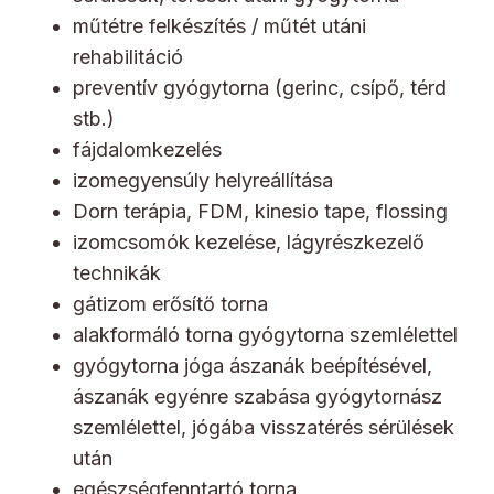
műtétre felkészítés / műtét utáni
rehabilitáció
preventív gyógytorna (gerinc, csípő, térd
stb.)
fájdalomkezelés
izomegyensúly helyreállítása
Dorn terápia, FDM, kinesio tape, flossing
izomcsomók kezelése, lágyrészkezelő
technikák
gátizom erősítő torna
alakformáló torna gyógytorna szemlélettel
gyógytorna jóga ászanák beépítésével,
ászanák egyénre szabása gyógytornász
szemlélettel, jógába visszatérés sérülések
után
egészségfenntartó torna